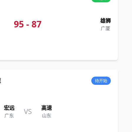
雄狮
95 - 87
广厦
速
待开始
宏远
高速
VS
广东
山东