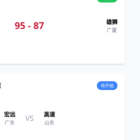
雄狮
95 - 87
广厦
速
待开始
宏远
高速
VS
广东
山东